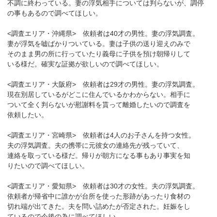
不調に終わっている。妻の浮気相手については判らないが、調停
の事もあるので調べてほしい。
<調査エリア・沖縄県> 依頼者は40才の男性。妻の浮気調査。
妻が浮気を嘘ばかりついている。妻は子供の送り迎えのみで
そのまま男の所に行っていたり義母に子供を預け朝帰りして
いる様だ。確実な証拠が欲しいので調べてほしい。
<調査エリア・大阪府> 依頼者は29才の男性。妻の浮気調査。
現在別居しているがどこに住んでいるかわからない。相手に
ついて全く判らないが慰謝料を貰って離婚したいので調査を
依頼したい。
<調査エリア・宮崎県> 依頼者は4人のお子さんを持つ女性。
夫の浮気調査。夫の携帯に元彼女の連絡先が残っていて、
連絡を取っている様だ。帰りが朝方になる事もあり事実を知
りたいので調べてほしい。
<調査エリア・愛知県> 依頼者は30才の女性。夫の浮気調査。
依頼者が帰省中に誰かが台所を使った形跡があったり食材の
切れ端が出てきた。夫を問い詰めたが否定された。妊娠をし
ているので今後の為に調べてほしい。