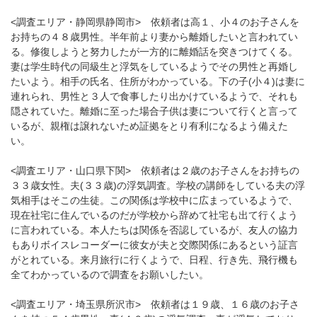
<調査エリア・静岡県静岡市> 依頼者は高１、小４のお子さんを
お持ちの４８歳男性。半年前より妻から離婚したいと言われてい
る。修復しようと努力したが一方的に離婚話を突きつけてくる。
妻は学生時代の同級生と浮気をしているようでその男性と再婚し
たいよう。相手の氏名、住所がわかっている。下の子(小４)は妻に
連れられ、男性と３人で食事したり出かけているようで、それも
隠されていた。離婚に至った場合子供は妻について行くと言って
いるが、親権は譲れないため証拠をとり有利になるよう備えた
い。
<調査エリア・山口県下関> 依頼者は２歳のお子さんをお持ちの
３３歳女性。夫(３３歳)の浮気調査。学校の講師をしている夫の浮
気相手はそこの生徒。この関係は学校中に広まっているようで、
現在社宅に住んでいるのだが学校から辞めて社宅も出て行くよう
に言われている。本人たちは関係を否認しているが、友人の協力
もありボイスレコーダーに彼女が夫と交際関係にあるという証言
がとれている。来月旅行に行くようで、日程、行き先、飛行機も
全てわかっているので調査をお願いしたい。
<調査エリア・埼玉県所沢市> 依頼者は１９歳、１６歳のお子さ