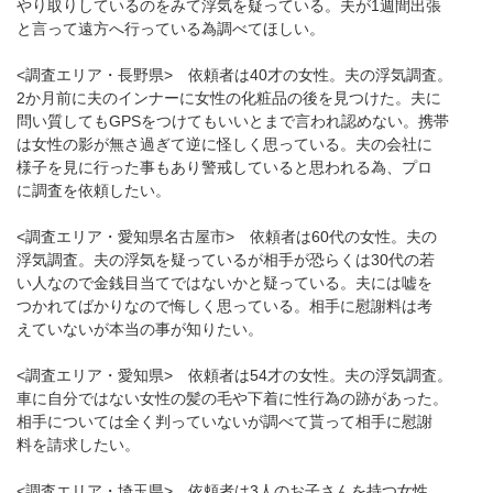
やり取りしているのをみて浮気を疑っている。夫が1週間出張
と言って遠方へ行っている為調べてほしい。
<調査エリア・長野県> 依頼者は40才の女性。夫の浮気調査。
2か月前に夫のインナーに女性の化粧品の後を見つけた。夫に
問い質してもGPSをつけてもいいとまで言われ認めない。携帯
は女性の影が無さ過ぎて逆に怪しく思っている。夫の会社に
様子を見に行った事もあり警戒していると思われる為、プロ
に調査を依頼したい。
<調査エリア・愛知県名古屋市> 依頼者は60代の女性。夫の
浮気調査。夫の浮気を疑っているが相手が恐らくは30代の若
い人なので金銭目当てではないかと疑っている。夫には嘘を
つかれてばかりなので悔しく思っている。相手に慰謝料は考
えていないが本当の事が知りたい。
<調査エリア・愛知県> 依頼者は54才の女性。夫の浮気調査。
車に自分ではない女性の髪の毛や下着に性行為の跡があった。
相手については全く判っていないが調べて貰って相手に慰謝
料を請求したい。
<調査エリア・埼玉県> 依頼者は3人のお子さんを持つ女性。