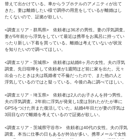
替えて出かけている。車からラブホテルのアメニティが出て
きた。妻は離婚したい様で調停の用意をしているが離婚はし
たくないので、証拠が欲しい。
<調査エリア・群馬県> 依頼者は36才の男性。妻の浮気調査。
妻が5年前から浮気をしていて最近は携帯をお風呂に持ってい
ったり新しい下着を買っている。離婚は考えていないが状況
を知りたいので調べてほしい。
<調査エリア・茨城県> 依頼者は結婚8ヶ月の女性。夫の浮気
調査。先日喧嘩をして依頼者が1週間ほど前に家を出た。元々
出会ったときは夫は既婚者で不倫だったので、また他の人と
浮気しているのではと疑っている。今後の為に調べてほしい。
<調査エリア・埼玉県> 依頼者は2人のお子さんを持つ男性。
夫の浮気調査。2年前に浮気が発覚し1度は別れたがたが車に
GPSをつけた所また復活していた。結婚4年目だが妻の浮気は
3回目なので離婚を考えているので証拠が欲しい。
<調査エリア・茨城県守谷市> 依頼者は40代の女性。夫の浮気
調査。本当に仕事の日もあるが外泊が多い。携帯メールで女性