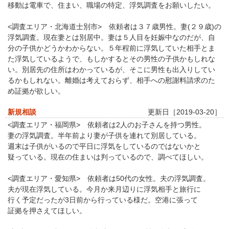
移動は電車で、住まい、職場の特定、浮気調査をお願いしたい。
<調査エリア・北海道士別市> 依頼者は３７歳男性。妻(２９歳)の
浮気調査。現在妻とは別居中。妻は５人目を妊娠中なのだが、自
分の子供かどうかわからない。５年程前に浮気していた相手とま
た浮気しているようで、もしかするとその男性の子供かもしれな
い。別居先の住所はわかっているが、そこに男性も出入りしてい
るかもしれない。離婚は考えておらず、相手への慰謝料請求のた
め証拠が欲しい。
新規相談
更新日［2019-03-20］
<調査エリア・福岡県> 依頼者は2人のお子さんを持つ男性。
妻の浮気調査。半年前より妻が子供を連れて別居している。
週末は子供がいるので平日に浮気をしているのではないかと
疑っている。現在の住まいは判っているので、調べてほしい。
<調査エリア・愛知県> 依頼者は50代の女性。夫の浮気調査。
夫が現在浮気している。今月か来月辺りに浮気相手と旅行に
行く予定だったが3日前から行っている様だ。空港に張って
証拠を押さえてほしい。