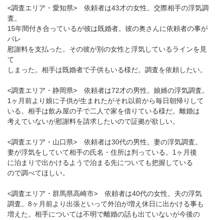
<調査エリア・愛知県> 依頼者は43才の女性。交際相手の浮気調
査。
15年間付き合っているが彼は既婚者。彼の奥さんに依頼者の事が
バレ
慰謝料を支払った。その彼が別の女性と浮気しているラインを見
て
しまった。相手は既婚者で子供もいる様だ。調査を依頼したい。
<調査エリア・静岡県> 依頼者は72才の男性。娘婿の浮気調査。
1ヶ月前より娘に子供が生まれたがそれ以前から毎日朝帰りして
いる。相手は飲み屋の子で二人で家を借りている様だ。離婚は
考えていないが慰謝料を請求したいので証拠が欲しい。
<調査エリア・山口県> 依頼者は30代の男性。妻の浮気調査。
妻が浮気をしていて相手の氏名・住所は判っている。1ヶ月後
に泊まりで出かけるようで泊まる先についても把握している
ので調べてほしい。
<調査エリア・群馬県高崎市> 依頼者は40代の女性。夫の浮気
調査。8ヶ月前より出張といって外泊が増え休日に出かける事も
増えた。相手については不明で離婚の話も出ていないが今後の