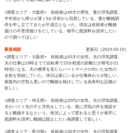
<調査エリア・大阪府> 依頼者は48才の男性。妻の浮気調査。
半年前から帰りが遅く5か月前から別居している。妻が離婚調
停を申し立ててきたが不成立となった。現在は依頼者が離婚
届けの不受理届けをだしている。相手に慰謝料を請求したい
ので調べてほしい
新規相談
更新日［2019-03-19］
<調査エリア・大阪府> 依頼者は43才の女性。夫の浮気調査。
夫の仕事は18時までで自転車で15分程度の距離だが帰宅が21
時頃になる。夫の携帯を見たらハートマークの付いた女性の
名前を登録していた。休日は家にいるが仕事終わりが怪しい。
家庭内の空気も悪いので離婚を検討している為有利な証拠が
欲しい。
<調査エリア・埼玉県> 依頼者は20代の女性。夫の浮気調査。
夫がバイト先の子と浮気をしている。親に浮気の件を相談す
ると離婚するなという。状況によって変わると思うが相手に
慰謝料を請求し離婚は阻止したい為調査して欲しい。
<調査エリア・香川県> 依頼者は30才の女性。夫の浮気調査。