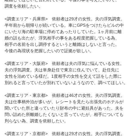
調査を依頼したい。
<調査エリア・兵庫県> 依頼者は29才の女性。夫の浮気調査。
半年前から朝帰りが続いている。車にGPSをつけたらビルの中
にいたり海の駐車場に停めてあったりしていた。1ヶ月前に離
婚の話も出たが、浮気相手の事をある程度把握している為、
相手の名前を出し調停するというと離婚はしないと言った。
今後の為現状を把握したいので証拠が欲しい。
<調査エリア・大阪府> 依頼者は夫の浮気に悩んでいる女性。
夫の浮気調査。夫は単身赴任で東京に住んでいて、赴任先に
女性を泊めている様だ。1度相手の女性を交えて話をした際に
別れると言っていたが別れていないようなので、調べてほしい。
<調査エリア・東京都> 依頼者は46才の女性。夫の浮気調査。
夫は仕事柄外泊が多いが、レシートを見たら出張先のホテルが
聞いていた所と違っていたり財布の中に避妊具があった。夫を
問い詰めた所離婚したくないと言っていたが、相手についても
判らない為、調査を依頼したい。
<調査エリア・京都府> 依頼者は29才の女性。夫の浮気調査。