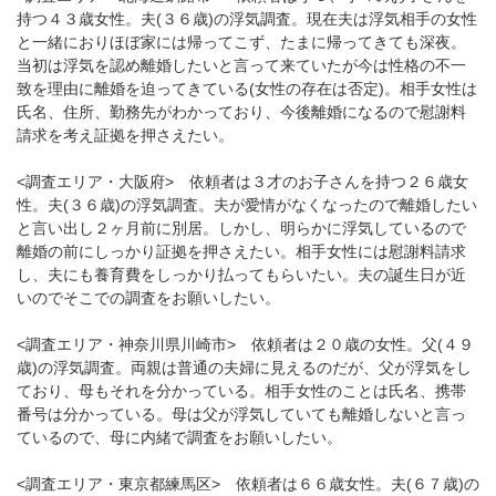
持つ４３歳女性。夫(３６歳)の浮気調査。現在夫は浮気相手の女性
と一緒におりほぼ家には帰ってこず、たまに帰ってきても深夜。
当初は浮気を認め離婚したいと言って来ていたが今は性格の不一
致を理由に離婚を迫ってきている(女性の存在は否定)。相手女性は
氏名、住所、勤務先がわかっており、今後離婚になるので慰謝料
請求を考え証拠を押さえたい。
<調査エリア・大阪府> 依頼者は３才のお子さんを持つ２６歳女
性。夫(３６歳)の浮気調査。夫が愛情がなくなったので離婚したい
と言い出し２ヶ月前に別居。しかし、明らかに浮気しているので
離婚の前にしっかり証拠を押さえたい。相手女性には慰謝料請求
し、夫にも養育費をしっかり払ってもらいたい。夫の誕生日が近
いのでそこでの調査をお願いしたい。
<調査エリア・神奈川県川崎市> 依頼者は２０歳の女性。父(４９
歳)の浮気調査。両親は普通の夫婦に見えるのだが、父が浮気をし
ており、母もそれを分かっている。相手女性のことは氏名、携帯
番号は分かっている。母は父が浮気していても離婚しないと言っ
ているので、母に内緒で調査をお願いしたい。
<調査エリア・東京都練馬区> 依頼者は６６歳女性。夫(６７歳)の