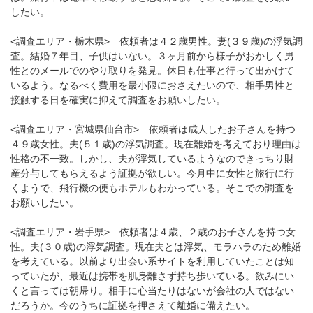
したい。
<調査エリア・栃木県> 依頼者は４２歳男性。妻(３９歳)の浮気調
査。結婚７年目、子供はいない。３ヶ月前から様子がおかしく男
性とのメールでのやり取りを発見。休日も仕事と行って出かけて
いるよう。なるべく費用を最小限におさえたいので、相手男性と
接触する日を確実に抑えて調査をお願いしたい。
<調査エリア・宮城県仙台市> 依頼者は成人したお子さんを持つ
４９歳女性。夫(５１歳)の浮気調査。現在離婚を考えており理由は
性格の不一致。しかし、夫が浮気しているようなのできっちり財
産分与してもらえるよう証拠が欲しい。今月中に女性と旅行に行
くようで、飛行機の便もホテルもわかっている。そこでの調査を
お願いしたい。
<調査エリア・岩手県> 依頼者は４歳、２歳のお子さんを持つ女
性。夫(３０歳)の浮気調査。現在夫とは浮気、モラハラのため離婚
を考えている。以前より出会い系サイトを利用していたことは知
っていたが、最近は携帯を肌身離さず持ち歩いている。飲みにい
くと言っては朝帰り。相手に心当たりはないが会社の人ではない
だろうか。今のうちに証拠を押さえて離婚に備えたい。