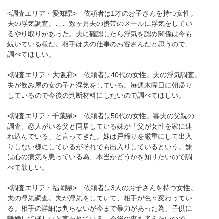
<調査エリア・愛知県> 依頼者は1才のお子さんを持つ女性。
夫の浮気調査。ここ数ヶ月夫の携帯のメールに浮気をしてい
るやり取りがあった。夫に確認したら浮気を認め関係は今も
続いている様だ。相手は夫の仕事のお客さんだと思うので、
調べてほしい。
<調査エリア・大阪府> 依頼者は40代の女性。夫の浮気調査。
夫が飲み屋の女の子と浮気をしている。毎週木曜日に朝帰り
しているので今後の判断材料にしたいので調べてほしい。
<調査エリア・千葉県> 依頼者は50代の女性。寡夫の父親の
調査。恋人がいる父と同居している妹が「父が女性を家に連
れ込んでいる」と言ってきた。妹は戸締りを厳重にして出入
りしない様にしているがそれでも出入りしているという。妹
は心の病気を患っている為、本当かどうかを知りたいので調
べて欲しい。
<調査エリア・福岡県> 依頼者は3人のお子さんを持つ女性。
夫の浮気調査。夫が浮気をしていて、相手が色々変わってい
る。相手の詳細は判らないが今まで暴力があった為、子供に
離婚してほしいと言われている。今後の事を考えたいので、