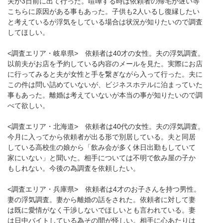
夫が3日前に出て行った。喧嘩する時は依頼者の帰宅が遅い等
こちらに原因がある事もあった。子供も2人いるし復縁したい
と考えているが浮気をしている場合は状況が知りたいので調査
してほしい。
<調査エリア・岐阜県> 依頼者は40才の女性。夫の浮気調査。
以前夫がお店を予約している内容のメールを見た。実際にお店
に行ってみると夫が女性と手を繋ぎながら入って行った。夫に
この件は問い詰めていないが、ビジネスホテルに泊まっていた
事もあった。離婚は考えていないが本当の事が知りたいので調
べて欲しい。
<調査エリア・北海道> 依頼者は40代の女性。夫の浮気調査。
今月に入ってから依頼者が出る形で別居している。夫と同居
している高校生の娘から「飲み会が多く休日出勤もしていて
家にいない」と聞いた。相手については不明で飲み屋の子か
もしれない。今後の為調査を依頼したい。
<調査エリア・兵庫県> 依頼者は4才のお子さんを持つ男性。
妻の浮気調査。妻から離婚の話をされた。依頼者に対して妻
は既に愛情がなく干渉しないでほしいとも言われている。妻
は日中バイトしている為その間が怪しい。相手に心あたりは