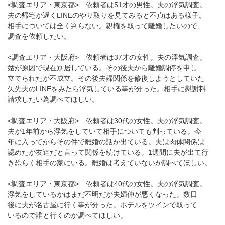
<調査エリア・東京都> 依頼者は51才の男性。夫の浮気調査。
夫の帰宅が遅くLINEのやり取りを見てみると不貞はある様子。
相手については全く判らない。親権を取って離婚したいので、
調査を依頼したい。
<調査エリア・大阪府> 依頼者は37才の女性。夫の浮気調査。
姑が原因で現在別居している。その後夫から離婚調停を申し
立てられたが不成立。その後夫婦関係を修復しようとしていた
矢先夫のLINEをみたら浮気している事が分った。相手に慰謝料
請求したい為調べてほしい。
<調査エリア・大阪府> 依頼者は30代の女性。夫の浮気調査。
夫が1年前から浮気をしていて相手についても判っている。今
年に入ってからその件で離婚の話が出ている。夫は肉体関係は
認めたが友達だと言って関係を続けている。1週間に夫が出て行
き恐らく相手の家にいる。離婚は考えていないが調べてほしい。
<調査エリア・東京都> 依頼者は40代の女性。夫の浮気調査。
浮気をしているかはまだ不明だが夫婦仲が悪くなった。数日
後に夫が名古屋に行く事が分った。ホテルをツインで取って
いるので誰と行くのか調べてほしい。