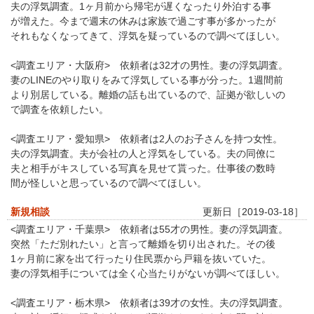
夫の浮気調査。1ヶ月前から帰宅が遅くなったり外泊する事
が増えた。今まで週末の休みは家族で過ごす事が多かったが
それもなくなってきて、浮気を疑っているので調べてほしい。
<調査エリア・大阪府> 依頼者は32才の男性。妻の浮気調査。
妻のLINEのやり取りをみて浮気している事が分った。1週間前
より別居している。離婚の話も出ているので、証拠が欲しいの
で調査を依頼したい。
<調査エリア・愛知県> 依頼者は2人のお子さんを持つ女性。
夫の浮気調査。夫が会社の人と浮気をしている。夫の同僚に
夫と相手がキスしている写真を見せて貰った。仕事後の数時
間が怪しいと思っているので調べてほしい。
新規相談
更新日［2019-03-18］
<調査エリア・千葉県> 依頼者は55才の男性。妻の浮気調査。
突然「ただ別れたい」と言って離婚を切り出された。その後
1ヶ月前に家を出て行ったり住民票から戸籍を抜いていた。
妻の浮気相手については全く心当たりがないが調べてほしい。
<調査エリア・栃木県> 依頼者は39才の女性。夫の浮気調査。