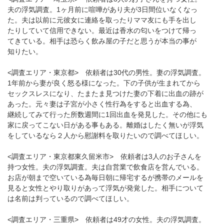
夫の浮気調査。1ヶ月前に喧嘩があり夫が3日間位いなくなっ
た。夫は以前に元彼女に連絡を取ったりママ友にも手を出し
たりしていて信用できない。最近は香水の匂いをつけて帰っ
てきている。相手は恐らく飲み屋の子だと思うが本当の事が
知りたい。
<調査エリア・東京都> 依頼者は30代の男性。妻の浮気調査。
1年前から妻が良く怒る様になった。下の子供が生まれてから
セックスレスになり、たまたま見つけた妻の下着に出血の跡が
あった。元々妻は子宮が小さく性行為をすると出血する為、
継続してみて行った所数週間に1回出血を発見した。その他にも
家に戻ってこない日がある事もある。離婚はしたく無いが浮気
をしているなら２人から慰謝料を取りたいので調べてほしい。
<調査エリア・東京都東久留米市> 依頼者は3人のお子さんを
持つ女性。夫の浮気調査。夫は自営業で飲食店を営んでいる。
お店が朝まで空いている為毎日朝に帰宅するが携帯のメールを
見ると女性とやり取りがあって浮気が発覚した。相手について
は名前は判っているので調べてほしい。
<調査エリア・三重県> 依頼者は49才の女性。夫の浮気調査。