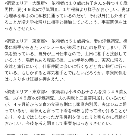
<調査エリア・大阪府> 依頼者は１０歳のお子さんを持つ４０歳
男性。妻(４９歳)の浮気調査。１年程前より様子がおかしい。妻は
心理学を学ぶのに学校に通っているのだが、それ以外にも外出す
ることが増え学校帰りに相手と接触しているよう。事実関係をは
っきりさせたい。
<調査エリア・東京都> 依頼者は５１歳男性。妻の浮気調査。携
帯に相手からきたラインメールが表示されたのを見てしまい、浮
気を疑っている。自身が土日仕事なので、土日に相手と接触して
いるよう。場所もある程度把握。この半年の間に、実家に帰る、
友達と旅行にいく、仕事仲間に会いに行くなどと言い旅行に行っ
ている。もしかすると浮気相手とではないだろうか。事実関係を
はっきりさせ証拠を押さえたい。
<調査エリア・東京都> 依頼者は小６のお子さんを持つ４５歳女
性。夫(４５歳)の浮気調査。夫の両親と二世帯同居しているのだ
が、４ヶ月前から３食の食事も別にし家庭内別居。夫はジムに通
っているが、着替えと言って下着を何枚も持って出かけることが
あり、今まではしなかったが消臭剤を使ったりと明らかに行動が
おかしい。今後を考え調査して事実をはっきりさせたい。