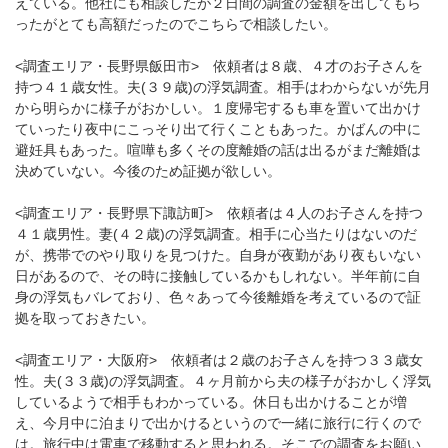
えている。他社にも相談したが２日間の調査の金額を出してもら
ったがとても高額だったのでこちらで相談したい。
<調査エリア・長野県飯田市> 依頼者は８歳、４才のお子さんを
持つ４１歳女性。夫(３９歳)の浮気調査。相手はわからないが先月
から明らかに様子がおかしい。１度帰宅するも車を置いて出かけ
ていったり夜中にこっそり出て行くこともあった。かばんの中に
避妊具もあった。喧嘩も多くその度離婚の話は出るがまだ離婚は
決めていない。今後のため証拠が欲しい。
<調査エリア・長野県下諏訪町> 依頼者は４人のお子さんを持つ
４１歳男性。妻(４２歳)の浮気調査。相手に心当たりはないのだ
が、携帯でのやり取りを見つけた。自身が夜勤があり夜もいない
日があるので、その時に接触しているかもしれない。半年前に自
身の浮気もバレており、色々あって今後離婚を考えているので証
拠を取っておきたい。
<調査エリア・大阪府> 依頼者は２歳のお子さんを持つ３３歳女
性。夫(３３歳)の浮気調査。４ヶ月前から夫の様子がおかしく浮気
しているようで相手もわかっている。休日も出かけることが増
え、今月中に泊まりで出かけるというので一緒に旅行に行くので
は。旅行中は電車で移動すると思われる。そこでの調査をお願い