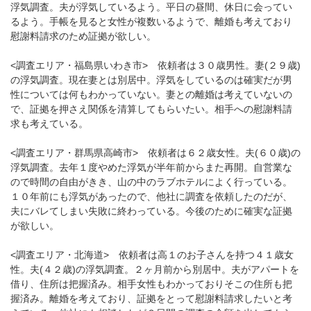
浮気調査。夫が浮気しているよう。平日の昼間、休日に会ってい
るよう。手帳を見ると女性が複数いるようで、離婚も考えており
慰謝料請求のため証拠が欲しい。
<調査エリア・福島県いわき市> 依頼者は３０歳男性。妻(２９歳)
の浮気調査。現在妻とは別居中。浮気をしているのは確実だが男
性については何もわかっていない。妻との離婚は考えていないの
で、証拠を押さえ関係を清算してもらいたい。相手への慰謝料請
求も考えている。
<調査エリア・群馬県高崎市> 依頼者は６２歳女性。夫(６０歳)の
浮気調査。去年１度やめた浮気が半年前からまた再開。自営業な
ので時間の自由がきき、山の中のラブホテルによく行っている。
１０年前にも浮気があったので、他社に調査を依頼したのだが、
夫にバレてしまい失敗に終わっている。今後のために確実な証拠
が欲しい。
<調査エリア・北海道> 依頼者は高１のお子さんを持つ４１歳女
性。夫(４２歳)の浮気調査。２ヶ月前から別居中。夫がアパートを
借り、住所は把握済み。相手女性もわかっておりそこの住所も把
握済み。離婚を考えており、証拠をとって慰謝料請求したいと考