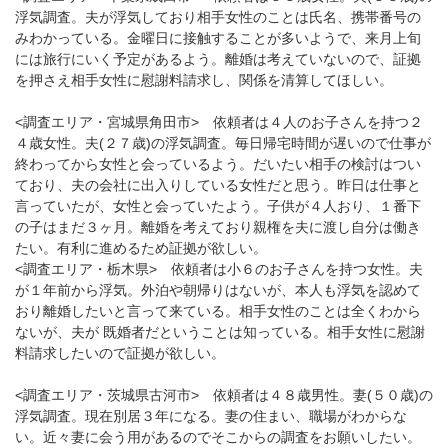
浮気調査。夫が浮気しており相手女性のことは氏名、携帯番号の
みわかっている。金曜日に接触することが多いようで、来月上旬
には旅行にいく予定があるよう。離婚は考えていないので、証拠
を押さえ相手女性に慰謝料請求し、関係を清算してほしい。
<調査エリア・宮城県角田市> 依頼者は４人のお子さんを持つ２
４歳女性。夫(２７歳)の浮気調査。毎日帰宅時間が遅いので仕事が
終わってから女性と会っているよう。だいたい相手の検討はつい
ており、夫の会社に出入りしている女性だと思う。昨日は仕事と
言っていたが、女性と会っていたよう。子供が４人おり、１番下
の子はまだ３ヶ月。離婚を考えており親権を夫に渡し自分は働き
たい。有利に進めるため証拠が欲しい。
<調査エリア・栃木県> 依頼者は小６のお子さんを持つ女性。夫
が１年前から浮気。外泊や朝帰りはないが、本人も浮気を認めて
おり離婚したいと言って来ている。相手女性のことは全くわから
ないが、夫が 既婚者だということは知っている。相手女性に慰謝
料請求したいので証拠が欲しい。
<調査エリア・茨城県古河市> 依頼者は４８歳男性。妻(５０歳)の
浮気調査。現在別居３年になる。妻の住まい、職場がわからな
い。近々妻に会う用があるのでそこからの調査をお願いしたい。