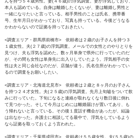
んを持つ５４歳男性。妻(４６歳)の浮気調査。妻が浮気しており、
本人も認めている。自身は離婚したくないが、妻は離婚し男性と
一緒になりたいと言っている。相手男性のことは氏名、携帯番
号、生年月日がわかっており、写真も持っている。今後どうなる
かわからないので証拠を持っておきたい。
<調査エリア・群馬県前橋市> 依頼者は２歳のお子さんを持つ３
１歳女性。夫(２７歳)の浮気調査。メールでの女性とのやりとりを
見つけ、夫も浮気を認めた。数ヶ月単身で県外に行っていたのだ
が、その間も女性は単身先に出入りしていたよう。浮気相手の女
性は夫と同じ会社なのだが、店舗が違う。氏名住所がわかってい
るので調査をお願いしたい。
<調査エリア・北海道北見市> 依頼者は２歳と８ヶ月のお子さん
を持つ２４才女性。夫(２５歳)の浮気調査。先月上旬嘘をついて飲
みに行っていた。下旬になると連絡が取れなくなり数日後に倒れ
て見つかった。そして今月はじめには離婚届けが置いてあり、も
う帰れないと言っている。その後１度話す機会があったが、結論
は出なかった。弁護士に相談してる最中で、浮気をしているよう
なら証拠を取っておくよう言われた。
<調査エリア・千葉県成田市> 依頼者は５５歳女性。夫(５５歳)の