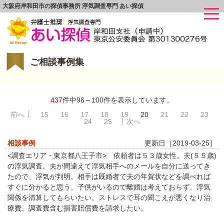
大阪府岸和田市の探偵事務所 浮気調査専門 あい探偵
ご相談事例集
437
件中96～100件を表示しています。
前へ
15
16
17
18
19
20
21
22
23
24
25
次へ
相談事例
更新日［2019-03-25］
<調査エリア・東京都八王子市> 依頼者は５３歳女性。夫(５５歳)
の浮気調査。夫が間違えて浮気相手へのメールを自分に送ってき
たので、浮気が判明。相手は既婚者で夫の年賀状などを調べれば
すぐに分かると思う。子供がいるので離婚は考えておらず、浮気
関係を清算してもらいたい。ストレスで耳の聞こえが悪くなり治
療費、調査費含む損害賠償費を請求したい。