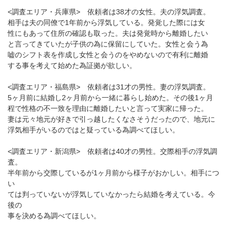
<調査エリア・兵庫県> 依頼者は38才の女性。夫の浮気調査。
相手は夫の同僚で1年前から浮気している。発覚した際には女
性にもあって住所の確認も取った。夫は発覚時から離婚したい
と言ってきていたが子供の為に保留にしていた。女性と会う為
嘘のシフト表を作成し女性と会うのをやめないので有利に離婚
する事を考えて始めた為証拠が欲しい。
<調査エリア・福島県> 依頼者は31才の男性。妻の浮気調査。
5ヶ月前に結婚し2ヶ月前から一緒に暮らし始めた。その後1ヶ月
程で性格の不一致を理由に離婚したいと言って実家に帰った。
妻は元々地元が好きで引っ越したくなさそうだったので、地元に
浮気相手がいるのではと疑っている為調べてほしい。
<調査エリア・新潟県> 依頼者は40才の男性。交際相手の浮気調
査。
半年前から交際しているが1ヶ月前から様子がおかしい。相手につ
い
ては判っていないが浮気していなかったら結婚を考えている。今
後の
事を決める為調べてほしい。