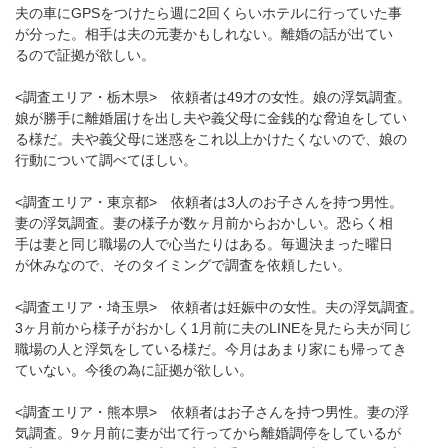
夫の車にGPSをつけたら週に2回くらいホテルに行っていた事
が分った。相手は夫の元妻かもしれない。離婚の話が出てい
るので証拠が欲しい。
<調査エリア・栃木県> 依頼者は49才の女性。娘の浮気調査。
娘が勝手に離婚届けを出し夫や義父母に金銭的な脅迫をしてい
る様だ。夫や義父母に迷惑をこれ以上かけたくないので、娘の
行動について調べてほしい。
<調査エリア・東京都> 依頼者は3人のお子さんを持つ男性。
妻の浮気調査。妻の様子が数ヶ月前からおかしい。恐らく相
手は妻と同じ職場の人で心当たりはある。毎週決まった曜日
が休みなので、そのタイミングで調査を依頼したい。
<調査エリア・埼玉県> 依頼者は妊娠中の女性。夫の浮気調査。
3ヶ月前から様子がおかしく1月前に夫のLINEを見たら夫が同じ
職場の人と浮気をしている様だ。今月はあまり家にも帰ってき
ていない。今後の為に証拠が欲しい。
<調査エリア・熊本県> 依頼者はお子さんを持つ男性。妻の浮
気調査。9ヶ月前に妻が出て行ってから離婚調停をしているが