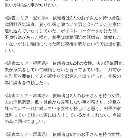
無いが本当の事が知りたい。
<調査エリア・愛知県> 依頼者は2人のお子さんを持つ男性。
津阿野浮気調査。妻が出張と嘘ついて男と会っていたり家に
連れ込んでいたりしていた。ボイスレコーダーをかけた所、
不貞行為があった様だ。相手は離婚間近の既婚者。離婚した
くないがもし離婚になった際に親権を取りたいので証拠が欲
しい。
<調査エリア・福岡県> 依頼者は62才の女性。夫の浮気調査。
夫が浮気をしていて離婚したいと言ってきている。半月前か
ら別居を開始して夫が荷物を全部運んで出て行った。今後の
為に調査を依頼したい。
<調査エリア・群馬県> 依頼者は2人のお子さんを持つ女性。
夫の浮気調査。数ヶ月前から帰宅しない事が増えた。浮気を
疑っていて一緒に働いている女性が怪しいと思う。相手の家
は判っていて相手の家に出入りしているかもしれない。今後
の為に調べてほしい。
<調査エリア・群馬県> 依頼者は5才のお子さんを持つ女性。