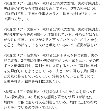
<調査エリア・山口県> 依頼者は35才の女性。夫の浮気調査。
夫は結婚直後から浮気を繰り返してきた。現在の相手につい
て詳細は不明。平日の仕事終わりと土曜日の行動が怪しいの
で調べて欲しい。
<調査エリア・大阪府> 依頼者は30代の女性。夫の浮気調査。
夫が1年前から夫の同級生と浮気をしている。外泊などはない
が今月の平日にゴルフがあると言っていたので、相手と会う
と思う。離婚をしても良いと考えているので、証拠が欲しい。
<調査エリア・栃木県> 依頼者はお子さんを持つ女性。夫の
浮気調査。2年前に仕事や夫の暴言がつらく家を出た。その後
ずっと離婚裁判中。裁判の日に入院するといって裁判の日付
を先延ばしにしようとしている。夫と一緒に暮らす娘に聞く
と元気に暮らしているらしい。浮気をしていると思うので、
証拠を押さえ裁判を有利に進めたい。
<調査エリア・静岡県> 依頼者は3才のお子さんを持つ女性。
夫の浮気調査。3ヶ月前から態度が変わり朝帰りが増えた。
離婚を一方的に迫られ現在別居している。離婚は止むを得な
いと考えているので調べてほしい。