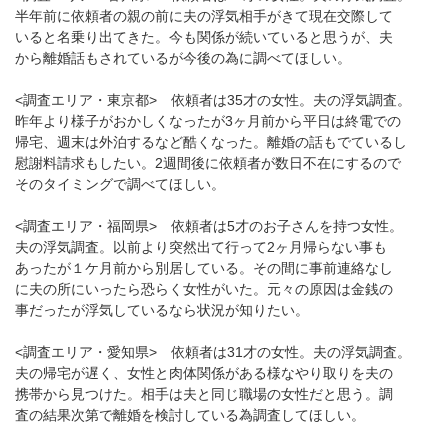
半年前に依頼者の親の前に夫の浮気相手がきて現在交際して
いると名乗り出てきた。今も関係が続いていると思うが、夫
から離婚話もされているが今後の為に調べてほしい。
<調査エリア・東京都> 依頼者は35才の女性。夫の浮気調査。
昨年より様子がおかしくなったが3ヶ月前から平日は終電での
帰宅、週末は外泊するなど酷くなった。離婚の話もでているし
慰謝料請求もしたい。2週間後に依頼者が数日不在にするので
そのタイミングで調べてほしい。
<調査エリア・福岡県> 依頼者は5才のお子さんを持つ女性。
夫の浮気調査。以前より突然出て行って2ヶ月帰らない事も
あったが１ケ月前から別居している。その間に事前連絡なし
に夫の所にいったら恐らく女性がいた。元々の原因は金銭の
事だったが浮気しているなら状況が知りたい。
<調査エリア・愛知県> 依頼者は31才の女性。夫の浮気調査。
夫の帰宅が遅く、女性と肉体関係がある様なやり取りを夫の
携帯から見つけた。相手は夫と同じ職場の女性だと思う。調
査の結果次第で離婚を検討している為調査してほしい。