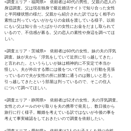
<調査エリア・福岡県> 依頼者は40代の男性。父親の恋人の
身辺調査。父は現在独身で最近婚活サイトで知り合った女性
と半同棲状態の様だ。父親から紹介された訳ではなく相手の
素性は判っていないがかなりの金銭を渡している様子。以前
にもい父は知り合ったばかりの女性にお金をだまし取られて
いるので、不信感が募る。父の恋人の素性や身辺を調べてほ
しい。
<調査エリア・茨城県> 依頼者は60代の女性。妹の夫の浮気
調査。妹が夫から「浮気をしていて近所に引っ越してきた」
と言われた。というらしいが妹は精神的に不安定で本当か
怪しい。夫が外出する際には後をついて行ったり行動を見張
っているので夫が女性の所に頻繁に通うのは難しいと思う。
引っ越してきたという部屋は判っているので、そこの住人
について調べてほしい。
<調査エリア・静岡県> 依頼者は52才の女性。夫の浮気調査。
女性とのメールのやり取りを夫の携帯で発見し、数日後から
旅行に行く様子。離婚を考えている訳ではないが今後の事を
考えて事実確認をしておきたいので調査を依頼したい。
<調査エリア・愛知県> 依頼者は2人のお子さんを持つ女性。