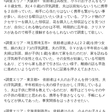
<調査エリア・大阪府> 依頼者は高校生、小５のお子さんをもつ
４０歳女性。夫(４０歳)の浮気調査。夫は以前知らないうちに携帯
を２台持っていた。相手に心当たりはないく携帯も繋がらない事
が多い。出かける曜日はだいたい決まっている。ブランド物のア
クセサリーを購入した領収証、花を購入した領収証などを見つけ
たが、自分にくれる物なのかは不明。時期的に忘年会、クリスマ
スがあるので相手と接触するかもしれないので調査して欲しい。
<調査エリア・埼玉県埼玉市> 依頼者は娘さん(２２歳)を持つ女
性。娘の夫(２７)の浮気調査。夫の浮気、ＤＶがあり半年前から娘
夫婦は別居。娘が子供(１歳)を連れて家を出たのだが、家を訪ねる
と浮気相手の女性と住んでいた。その女性が妊娠している可能性
もあり、どうやら家も急ぎで引き払いたい様子。離婚の話も早急
に進めたいようなので、今のうちに証拠を押さえておきたい。
<調査エリア・東京都> 依頼者は４人のお子さんを持つ女性。夫
の浮気調査。半年程前から夫の様子がおかしく浮気しているよ
う。夫は子供に野球を教えているのだが、相手はどうやらその中
の子供の母親だと思われる。携帯を手放さなくなり、手帳にもメ
モなどが挟んであった。事実関係をはっきりさせたい。
<調査エリア・北海道釧路市> 依頼者は小６、小４のお子さんを