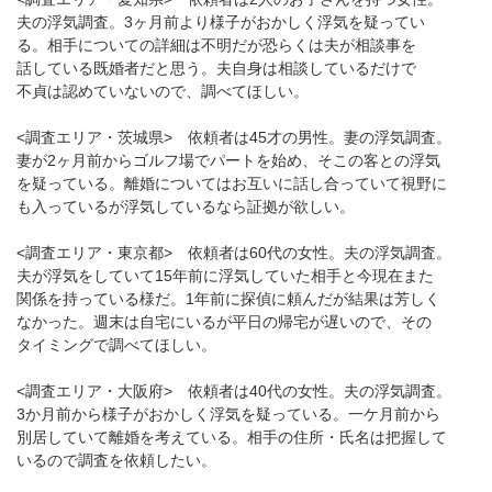
夫の浮気調査。3ヶ月前より様子がおかしく浮気を疑ってい
る。相手についての詳細は不明だが恐らくは夫が相談事を
話している既婚者だと思う。夫自身は相談しているだけで
不貞は認めていないので、調べてほしい。
<調査エリア・茨城県> 依頼者は45才の男性。妻の浮気調査。
妻が2ヶ月前からゴルフ場でパートを始め、そこの客との浮気
を疑っている。離婚についてはお互いに話し合っていて視野に
も入っているが浮気しているなら証拠が欲しい。
<調査エリア・東京都> 依頼者は60代の女性。夫の浮気調査。
夫が浮気をしていて15年前に浮気していた相手と今現在また
関係を持っている様だ。1年前に探偵に頼んだが結果は芳しく
なかった。週末は自宅にいるが平日の帰宅が遅いので、その
タイミングで調べてほしい。
<調査エリア・大阪府> 依頼者は40代の女性。夫の浮気調査。
3か月前から様子がおかしく浮気を疑っている。一ケ月前から
別居していて離婚を考えている。相手の住所・氏名は把握して
いるので調査を依頼したい。