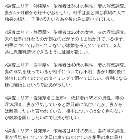
<調査エリア・沖縄県> 依頼者は34才の男性。妻の浮気調査。
妻が4ヶ月前から様子がおかしい。相手は妻と同じ職場の人で
独身の様だ。子供が5人いる為今後の為に調べてほしい。
<調査エリア・静岡県> 依頼者は26才の女性。夫の浮気調査。
夫の仕事は終わるのが朝なのだがそのまま出かけている様子。
相手については判っていないが離婚を考えているので、2人
共に慰謝料請求できるように証拠が欲しい。
<調査エリア・岩手県> 依頼者は40代の男性。妻の浮気調査。
妻の浮気を疑っているが相手については不明。妻が1週間後に
外泊しに行くのでそのタイミングで調べてほしい。有利になる
様に離婚したいので証拠が欲しい。
<調査エリア・愛知県名古屋市> 依頼者は35才の男性。妻の
浮気調査。妻が浮気していると数日前に気付いたが、妻から
は離婚したいと言われている。相手については全く判らない
が離婚を阻止したいので証拠が欲しい。
<調査エリア・愛知県> 依頼者は41才の男性。妻の浮気調査。
妻が浮気をしていて休日に車で出かけていき相手の車に乗り