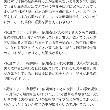
夫に対し浮気の疑惑を持ったが証拠もないまま夫を問い詰め
てしまい義両親が出てきて産後静養を口実に家を出されてし
まい現在別居状態。別居の理由を不貞の為としたいので、浮
気をしているなら調べてほしい。今は離婚は考えていないが
裁判になった場合に証拠を押さえておきたい。
<調査エリア・長野県> 依頼者は2人のお子さんをもつ男性。
妻の浮気調査。妻が浮気をしていると友人が教えてくれた為
問い詰めると東京に泊まっている事を認めた。数年前に相手
のお琴が慰謝料を持ってきた事もある。現在は協議離婚を進
めているがしっかりとした証拠が欲しい。
<調査エリア・福井県> 依頼者は50代の女性。夫の浮気調査。
夫と依頼者は同じ会社に勤めていて、同じ会社の事務員と夫
が浮気をしている。数日後に夫が相手と会う可能性があるの
で調べてほしい。
<調査エリア・島根県> 依頼差は33才の女性。夫の浮気調査。
9ヶ月前から離婚を迫られている。夫が携帯を手放さなかった
り車の中に夫の名前入りの指輪やバイブなどが隠してあった。
離婚はしたくないが本当の事が知りたいので調べてほしい。